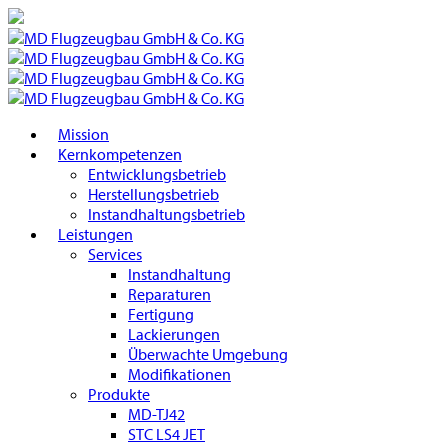
Mission
Kernkompetenzen
Entwicklungsbetrieb
Herstellungsbetrieb
Instandhaltungsbetrieb
Leistungen
Services
Instandhaltung
Reparaturen
Fertigung
Lackierungen
Überwachte Umgebung
Modifikationen
Produkte
MD-TJ42
STC LS4 JET