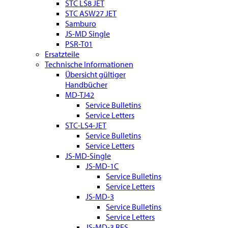
STC LS8 JET
STC ASW27 JET
Samburo
JS-MD Single
PSR-T01
Ersatzteile
Technische Informationen
Übersicht gültiger
Handbücher
MD-TJ42
Service Bulletins
Service Letters
STC-LS4-JET
Service Bulletins
Service Letters
JS-MD-Single
JS-MD-1C
Service Bulletins
Service Letters
JS-MD-3
Service Bulletins
Service Letters
JS-MD-3 RES