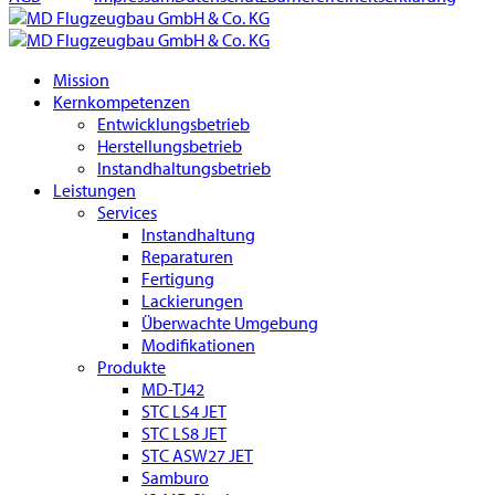
Mission
Kernkompetenzen
Entwicklungsbetrieb
Herstellungsbetrieb
Instandhaltungsbetrieb
Leistungen
Services
Instandhaltung
Reparaturen
Fertigung
Lackierungen
Überwachte Umgebung
Modifikationen
Produkte
MD-TJ42
STC LS4 JET
STC LS8 JET
STC ASW27 JET
Samburo