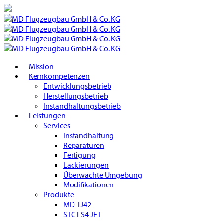
Mission
Kernkompetenzen
Entwicklungsbetrieb
Herstellungsbetrieb
Instandhaltungsbetrieb
Leistungen
Services
Instandhaltung
Reparaturen
Fertigung
Lackierungen
Überwachte Umgebung
Modifikationen
Produkte
MD-TJ42
STC LS4 JET