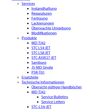
Services
Instandhaltung
Reparaturen
Fertigung
Lackierungen
Überwachte Umgebung
Modifikationen
Produkte
MD-TJ42
STC LS4 JET
STC LS8 JET
STC ASW27 JET
Samburo
JS-MD Single
PSR-T01
Ersatzteile
Technische Informationen
Übersicht gültiger Handbücher
MD-TJ42
Service Bulletins
Service Letters
STC-LS4-JET