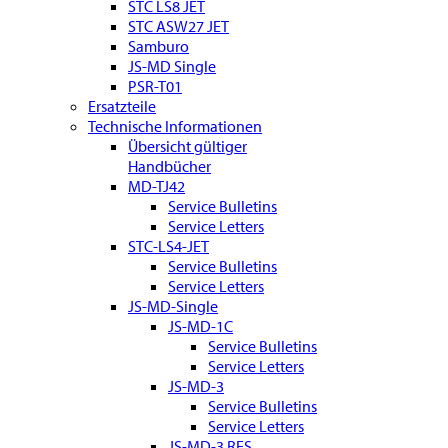
STC LS8 JET
STC ASW27 JET
Samburo
JS-MD Single
PSR-T01
Ersatzteile
Technische Informationen
Übersicht gültiger
Handbücher
MD-TJ42
Service Bulletins
Service Letters
STC-LS4-JET
Service Bulletins
Service Letters
JS-MD-Single
JS-MD-1C
Service Bulletins
Service Letters
JS-MD-3
Service Bulletins
Service Letters
JS-MD-3 RES